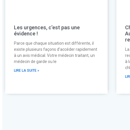
Les urgences, c’est pas une
C
évidence !
Au
r
Parce que chaque situation est différente, il
existe plusieurs façons d’accéder rapidement
La
à un avis médical. Votre médecin traitant, un
re
médecin de garde ou le
à 
ch
LIRE LA SUITE »
LI