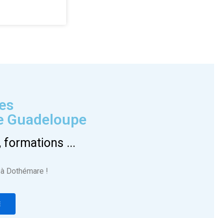
ées
de Guadeloupe
 formations ...
à Dothémare !
E