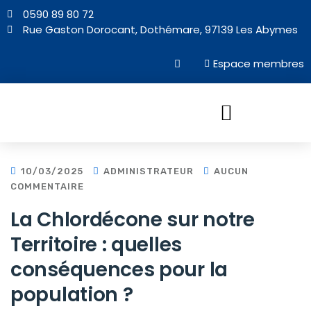
0590 89 80 72
Rue Gaston Dorocant, Dothémare, 97139 Les Abymes
Espace membres
NOS PROJETS AU QUOTIDIEN
10/03/2025
ADMINISTRATEUR
AUCUN
COMMENTAIRE
La Chlordécone sur notre
Territoire : quelles
conséquences pour la
population ?